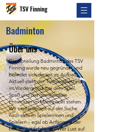
TSV Finning
Badminton
Über uns
Die Abteilung Badminton des TSV
Finning wurde neu gegründet und
befindet sich derzeit im Aufbau.
Aktuell steht der Trainingsbetrieb
im Vordergrund, bei dem Spiel,
Spaß und das gemeinsame
Entwickeln im Mittelpunkt stehen.
Wir sind jederzeit auf der Suche
nach aktiven Spielerinnen und
Spielern – egal ob Anfänger oder
bereits mit Erfahrung. Wer Lust auf