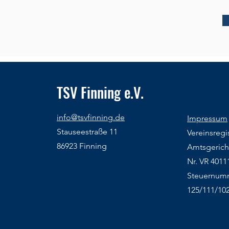
TSV Finning e.V.
info@tsvfinning.de
Impressum
Stauseestraße 11
Vereinsregis
86923 Finning
Amtsgerich
Nr. VR 4011
Steuernum
125/111/10