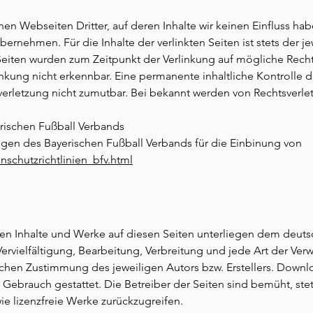
en Webseiten Dritter, auf deren Inhalte wir keinen Einfluss ha
rnehmen. Für die Inhalte der verlinkten Seiten ist stets der j
n Seiten wurden zum Zeitpunkt der Verlinkung auf mögliche Rech
nkung nicht erkennbar. Eine permanente inhaltliche Kontrolle d
verletzung nicht zumutbar. Bei bekannt werden von Rechtsverle
ischen Fußball Verbands
gen des Bayerischen Fußball Verbands für die Einbinung von
nschutzrichtlinien_bfv.html
lten Inhalte und Werke auf diesen Seiten unterliegen dem deuts
Vervielfältigung, Bearbeitung, Verbreitung und jede Art der Ve
ichen Zustimmung des jeweiligen Autors bzw. Erstellers. Downl
n Gebrauch gestattet. Die Betreiber der Seiten sind bemüht, ste
wie lizenzfreie Werke zurückzugreifen.