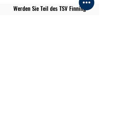
Werden Sie Teil des TSV Finning
Haben Sie Interesse, als Sponsor mit uns
zu arbeiten oder in einem unserer Teams
zu spielen?
Kontaktieren Sie uns
TSV Finning e.V.
info@tsvfinning.de
Impressum
Stauseestraße 11
Vereinsregister:
86923 Finning
Amtsgericht
Augsburg -
Nr. VR 40111
Steuernummer: