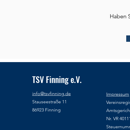
Haben S
TSV Finning e.V.
info@tsvfinning.de
Impressum
Stauseestraße 11
Vereinsregis
86923 Finning
Amtsgerich
Nr. VR 4011
Steuernum